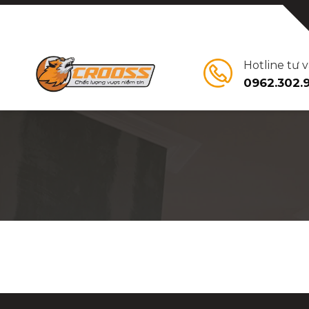
Bỏ
qua
nội
dung
Hotline tư 
0962.302.