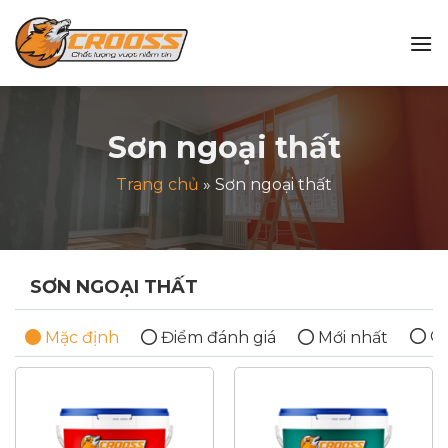
Bỏ
qua
nội
dung
Sơn ngoại thất
Trang chủ
»
Sơn ngoại thất
SƠN NGOẠI THẤT
Gi
Mặc định
Điểm đánh giá
Mới nhất