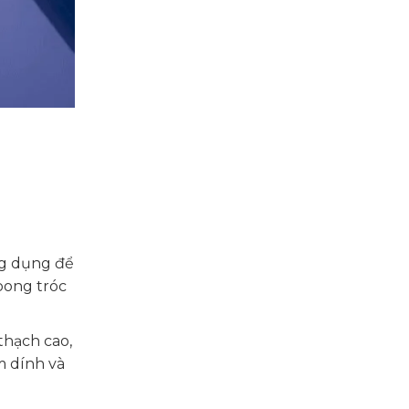
ng dụng để
bong tróc
thạch cao,
m dính và