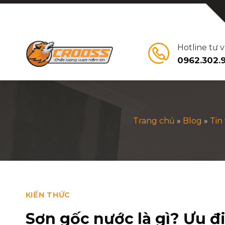
Bỏ
qua
nội
dung
Hotline tư 
0962.302.
Trang chủ
»
Blog
»
Tin
KIẾN THỨC
Sơn gốc nước là gì? Ưu 