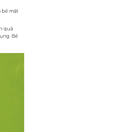
n bề mặt
ên quá
dụng. Bề