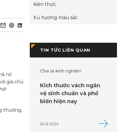
Kiến thức
Xu hướng màu sắc
TIN TỨC LIÊN QUAN
Chia sẻ kinh nghiệm
mà nó
ởi gia chủ
Kích thước vách ngăn
hé!
vệ sinh chuẩn và phổ
biến hiện nay
ng thường,
24.12.2024