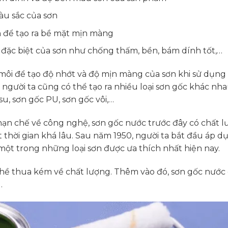
àu sắc của sơn
n để tạo ra bề mặt mịn màng
 đặc biệt của sơn như chống thấm, bền, bám dính tốt,…
môi để tạo độ nhớt và độ mịn màng của sơn khi sử dụng 
người ta cũng có thể tạo ra nhiều loại sơn gốc khác nh
u, sơn gốc PU, sơn gốc vôi,…
 hạn chế về công nghệ, sơn gốc nước trước đây có chất 
t thời gian khá lâu. Sau năm 1950, người ta bắt đầu áp 
một trong những loại sơn được ưa thích nhất hiện nay.
 hề thua kém về chất lượng. Thêm vào đó, sơn gốc nước
.