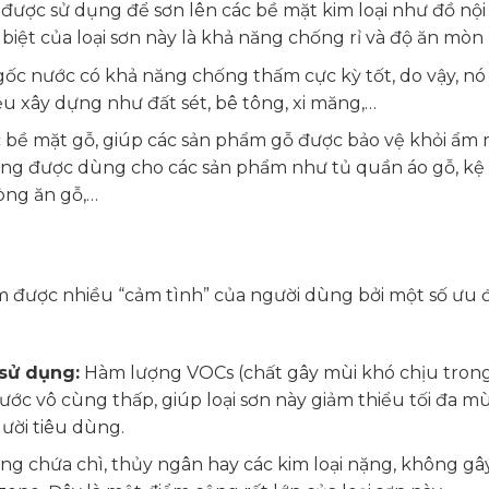
 được sử dụng để sơn lên các bề mặt kim loại như đồ nội
c biệt của loại sơn này là khả năng chống rỉ và độ ăn mòn r
c nước có khả năng chống thấm cực kỳ tốt, do vậy, nó
u xây dựng như đất sét, bê tông, xi măng,…
c bề mặt gỗ, giúp các sản phẩm gỗ được bảo vệ khỏi ẩm m
ờng được dùng cho các sản phẩm như tủ quần áo gỗ, kệ
òng ăn gỗ,…
m được nhiều “cảm tình” của người dùng bởi một số ưu 
 sử dụng:
Hàm lượng VOCs (chất gây mùi khó chịu trong
ước vô cùng thấp, giúp loại sơn này giảm thiểu tối đa mù
gười tiêu dùng.
g chứa chì, thủy ngân hay các kim loại nặng, không gâ