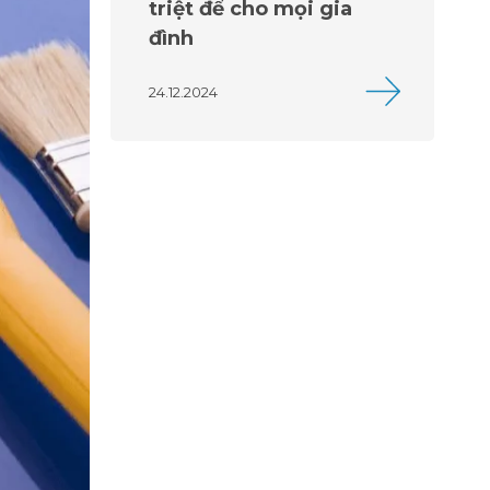
triệt để cho mọi gia
đình
24.12.2024