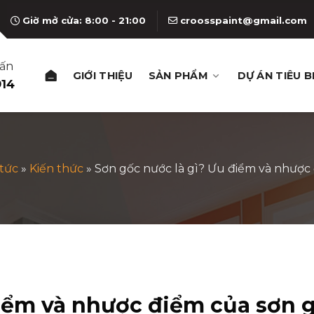
Giờ mở cửa: 8:00 - 21:00
croosspaint@gmail.com
vấn
GIỚI THIỆU
SẢN PHẨM
DỰ ÁN TIÊU B
914
 tức
»
Kiến thức
»
Sơn gốc nước là gì? Ưu điểm và nhược
điểm và nhược điểm của sơn 