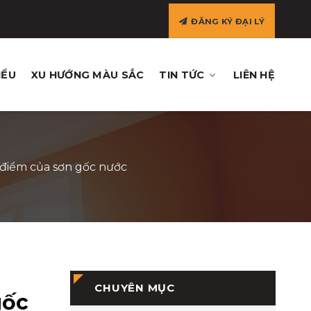
ĐĂNG KÝ ĐẠI LÝ
IỂU
XU HƯỚNG MÀU SẮC
TIN TỨC
LIÊN HỆ
 điểm của sơn gốc nước
CHUYÊN MỤC
gốc