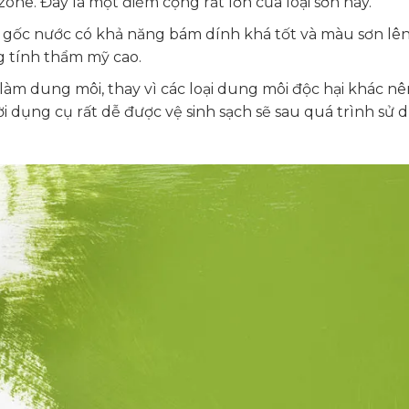
ne. Đây là một điểm cộng rất lớn của loại sơn này.
gốc nước có khả năng bám dính khá tốt và màu sơn lê
g tính thẩm mỹ cao.
àm dung môi, thay vì các loại dung môi độc hại khác n
ời dụng cụ rất dễ được vệ sinh sạch sẽ sau quá trình sử 