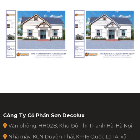
Công Ty Cổ Phần Sơn Decolux
Văn phòng: HH02B, Khu Đô Thị Thanh Hà, Hà Nội
Nhà máy: KCN Duyên Thái, Km16 Quốc Lộ 1A, xã