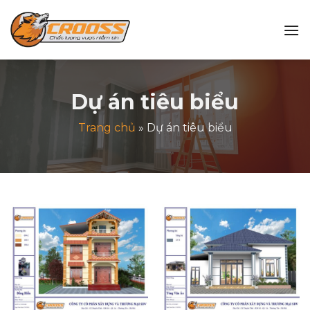
Bỏ
qua
nội
dung
Dự án tiêu biểu
Trang chủ
»
Dự án tiêu biểu