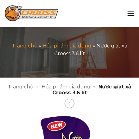
Bỏ
qua
nội
dung
Trang chủ
»
Hóa phẩm gia dụng
»
Nước giặt xả
Crooss 3.6 lít
Trang chủ
»
Hóa phẩm gia dụng
»
Nước giặt xả
Crooss 3.6 lít