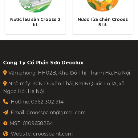
Nước lau sàn Crooss 2
Nước rửa chén Crooss
lít
5 lít
Công Ty Cổ Phần Sơn Decolux
Văn phòng: HH02B, Khu Đô Thị Thanh Hà, Hà Nội
Nhà máy: KCN Duyên Thái, Km16 Quốc Lộ 1A, xã
Ngọc Hồi, Hà Nội
Hotline: 0962 302 914
Email:
Croosspaint@gmail.com
MST: 0109658284
Website: croosspaint.com